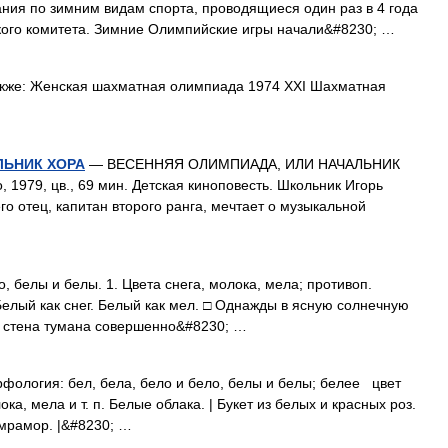
ия по зимним видам спорта, проводящиеся один раз в 4 года
ого комитета. Зимние Олимпийские игры начали&#8230; …
кже: Женская шахматная олимпиада 1974 XXI Шахматная
ЛЬНИК ХОРА
— ВЕСЕННЯЯ ОЛИМПИАДА, ИЛИ НАЧАЛЬНИК
, 1979, цв., 69 мин. Детская киноповесть. Школьник Игорь
о отец, капитан второго ранга, мечтает о музыкальной
о, белы и белы. 1. Цвета снега, молока, мела; противоп.
Белый как снег. Белый как мел. □ Однажды в ясную солнечную
сь стена тумана совершенно&#8230; …
рфология: бел, бела, бело и бело, белы и белы; белее цвет
ока, мела и т. п. Белые облака. | Букет из белых и красных роз.
й мрамор. |&#8230; …