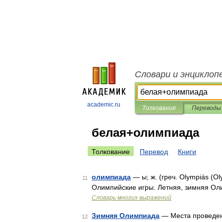
Словари и энциклоп
academic.ru
Толкования
Переводы
белая+олимпиада
Толкование
Перевод
Книги
олимпиада
— ы; ж. (греч. Olympiás (O
11
Олимпийские игры. Летняя, зимняя Ол
Словарь многих выражений
Зимняя Олимпиада
— Места проведен
12