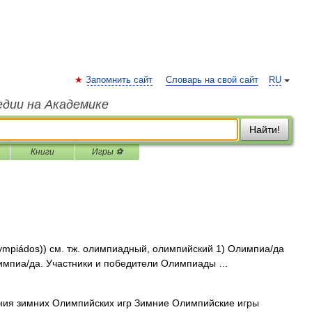
Запомнить сайт
Словарь на свой сайт
RU
едии на Академике
Найти!
Книги
Игры ⚽
lympiádos)) см. тж. олимпиадный, олимпийский 1) Олимпиа/да
импиа/да. Участники и победители Олимпиады …
ия зимних Олимпийских игр Зимние Олимпийские игры