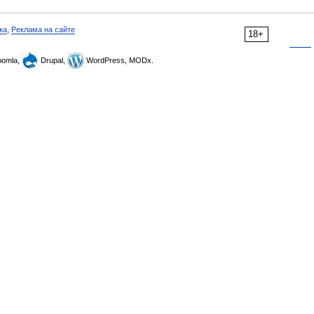
ка
,
Реклама на сайте
18+
omla,
Drupal,
WordPress, MODx.