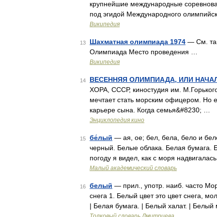
крупнейшие международные соревнован
под эгидой Международного олимпийск
Википедия
Шахматная олимпиада 1974
— См. та
13
Олимпиада Место проведения …
Википедия
ВЕСЕННЯЯ ОЛИМПИАДА, ИЛИ НАЧА
14
ХОРА, СССР, киностудия им. М.Горького
мечтает стать морским офицером. Но ег
карьере сына. Когда семья&#8230; …
Энциклопедия кино
бе́лый
— ая, ое; бел, бела, бело и бел
15
черный. Белые облака. Белая бумага. 
погоду я видел, как с моря надвигала
Малый академический словарь
белый
— прил., употр. наиб. часто Мо
16
снега 1. Белый цвет это цвет снега, мол
| Белая бумага. | Белый халат. | Белы
Толковый словарь Дмитриева