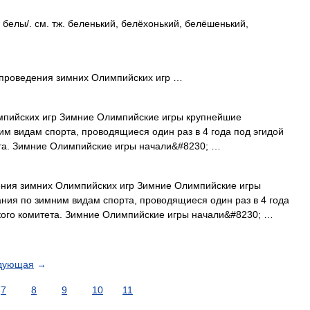
 и белы/. см. тж. беленький, белёхонький, белёшенький,
проведения зимних Олимпийских игр …
пийских игр Зимние Олимпийские игры крупнейшие
м видам спорта, проводящиеся один раз в 4 года под эгидой
та. Зимние Олимпийские игры начали&#8230; …
ния зимних Олимпийских игр Зимние Олимпийские игры
ия по зимним видам спорта, проводящиеся один раз в 4 года
ого комитета. Зимние Олимпийские игры начали&#8230; …
дующая
→
7
8
9
10
11