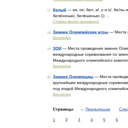
белый
— ая, ое; бел, а/, о и о/, бе/лы
17
белёхонько, белёшенько 1) …
Словарь многих выражений
Зимние Олимпийские игры
— Места 
18
Википедия
ЗОИ
— Места проведения зимних Олим
19
международные соревнования по зимни
Международного олимпийского комите
Википедия
Зимние Олимпиады
— Места проведе
20
крупнейшие международные соревнован
под эгидой Международного олимпийск
Википедия
Страницы
←
Предыдущая
Сле
1
2
3
4
5
6